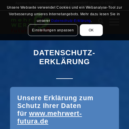
Agentur für Umweltkommunikation | mehrWERT futura | D-67227
Frankenthal | Fon +49 (0)6233. 8899680
Unsere Webseite verwendet Cookies und ein Webanalyse-Tool zur
Verbesserung unseres Internetangebots. Mehr dazu lesen Sie in
unserer
Datenschutz-Erklärung
.
Einstellungen anpassen
OK
DATENSCHUTZ-
ERKLÄRUNG
Unsere Erklärung zum
Schutz Ihrer Daten
für
www.mehrwert-
futura.de