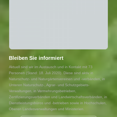
Bleiben Sie informiert
Aktuell sind wir im Austausch und in Kontakt mit 73
Personen (Stand: 18. Juli 2020). Diese sind aktiv in
Naturschutz- und Naturgärtenvereinen und -verbänden, in
Unteren Naturschutz-, Agrar- und Schutzgebiets-
Verwaltungen, in Vermehrungsbetrieben,
Zertifizierungsverbänden und Landwirtschaftsverbänden, in
Dienstleistungsbüros und -betrieben sowie in Hochschulen,
Oberen Landesverwaltungen und Ministerien.