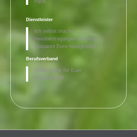
Input.
Dienstleister
Ich selbst mache
Heuübertragungen und lese
gespannt Eure Neuigkeiten.
Berufsverband
Vielen Dank für Euer
Engagement!