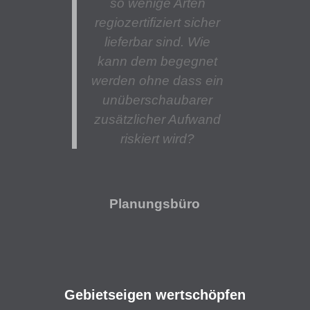
so wenige Arten
regiozertifiziert sicher
lieferbar sind. Wie
kann dem begegnet
werden ohne dass ein
unüberschaubarer
zusätzlicher Aufwand
riskiert wird?
Planungsbüro
Gebietseigen wertschöpfen