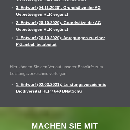
3. Entwurf (04.11.2020): Grundsätze der AG
Gebietseigen RLP, ergänzt
2. Entwurf (28.10.2020): Grundsätze der AG
Gebietseigen RLP, ergänzt
1. Entwurf (26.10.2020): Anregungen zu einer
Präambel, bearbeitet
Hier können Sie den Verlauf unserer Entwürfe zum
Leistungsverzeichnis verfolgen:
1. Entwurf (02.03.2021): Leistungsverzeichnis
Biodiversität RLP / §40 BNatSchG
MACHEN SIE MIT