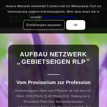
Agentur für Umweltkommunikation | mehrWERT futura | D-67227
Frankenthal | Fon +49 (0)6233. 8899680
Unsere Webseite verwendet Cookies und ein Webanalyse-Tool zur
Verbesserung unseres Internetangebots. Mehr dazu lesen Sie in
unserer
Datenschutz-Erklärung
.
Einstellungen anpassen
OK
AUFBAU NETZWERK
„
“
GEBIETSEIGEN RLP
Vom Provisorium zur Profession
Gebietseigenes Säen und Pflanzen ist seit dem 02.
März 2020 Pflicht (§ 40 BNatschG). Bislang ist in
Rheinland-Pfalz kein flächendeckendes
„gebietseigenes Säen und Pflanzen“ möglich. Zur