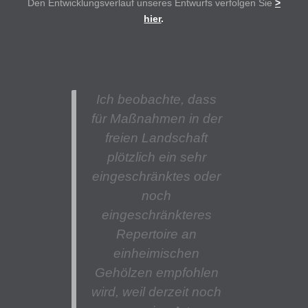
Den Entwicklungsverlauf unseres Entwurfs verfolgen Sie
>
hier
.
Ich beobachte, dass
für Maßnahmen in der
freien Landschaft
plötzlich ein sehr
eingeschränktes oder
noch
eingeschränkteres
Repertoire an
einheimischen
Gehölzen empfohlen
wird, weil derzeit noch