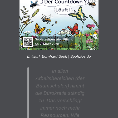
Entwurf: Bernhard Speh | Spehzies.de
In allen
Arbeitsbereichen (der
Baumschulen) nimmt
die Bürokratie ständig
zu. Das verschlingt
immer noch mehr
Ressourcen. Wie